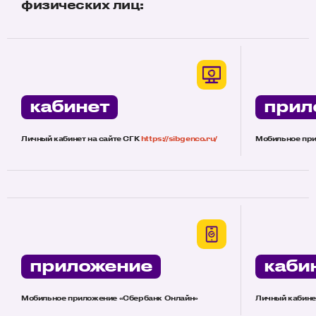
физических лиц:
кабинет
прил
Личный кабинет на сайте СГК
https://sibgenco.ru/
Мобильное пр
приложение
каби
Мобильное приложение «Сбербанк Онлайн»
Личный кабине