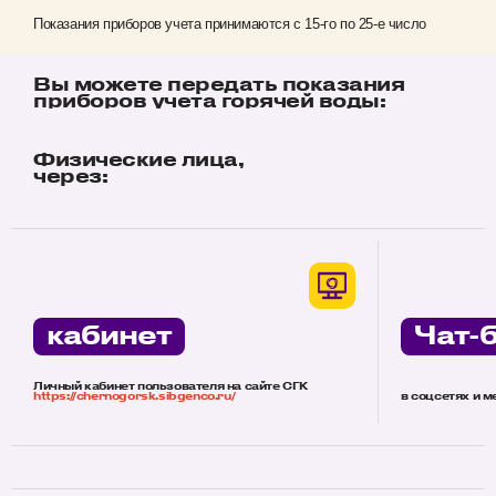
Показания приборов учета принимаются с 15-го по 25-е число
Вы можете передать показания
приборов учета горячей воды:
Физические лица,
через:
кабинет
Чат-
Личный кабинет пользователя на сайте СГК
https://chernogorsk.sibgenco.ru/
в соцсетях и 