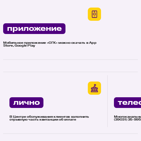
приложение
Мобильное приложение «СГК» можно скачать в App
Store, Google Play
лично
теле
В Центре обслуживания клиентов заполнить
Многоканальны
отрывную часть квитанции об оплате
(39031) 35-995