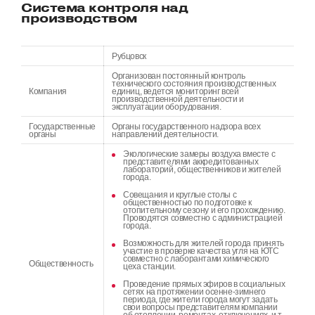
Система контроля над
производством
Рубцовск
Организован постоянный контроль
технического состояния производственных
Компания
единиц, ведется мониторинг всей
производственной деятельности и
эксплуатации оборудования.
Государственные
Органы государственного надзора всех
органы
направлений деятельности.
Экологические замеры воздуха вместе с
представителями аккредитованных
лабораторий, общественников и жителей
города.
Совещания и круглые столы с
общественностью по подготовке к
отопительному сезону и его прохождению.
Проводятся совместно с администрацией
города.
Возможность для жителей города принять
участие в проверке качества угля на ЮТС
совместно с лаборантами химического
Общественность
цеха станции.
Проведение прямых эфиров в социальных
сетях на протяжении осенне-зимнего
периода, где жители города могут задать
свои вопросы представителям компании
об отоплении, ремонтах, отключениях и т.