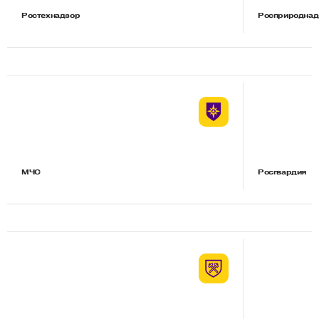
Ростехнадзор
Росприроднад
МЧС
Росгвардия