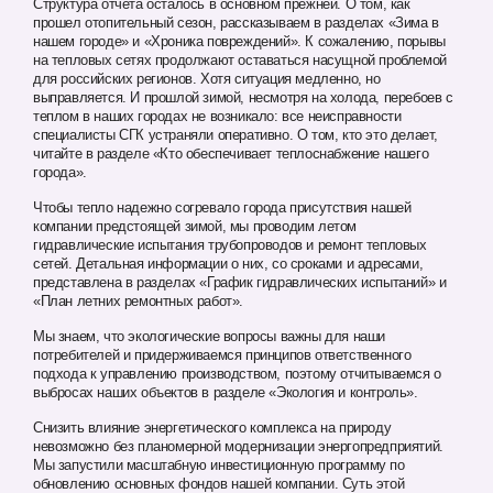
Структура отчета осталось в основном прежней. О том, как
прошел отопительный сезон, рассказываем в разделах «Зима в
нашем городе» и «Хроника повреждений». К сожалению, порывы
на тепловых сетях продолжают оставаться насущной проблемой
для российских регионов. Хотя ситуация медленно, но
выправляется. И прошлой зимой, несмотря на холода, перебоев с
теплом в наших городах не возникало: все неисправности
специалисты СГК устраняли оперативно. О том, кто это делает,
читайте в разделе «Кто обеспечивает теплоснабжение нашего
города».
Чтобы тепло надежно согревало города присутствия нашей
компании предстоящей зимой, мы проводим летом
гидравлические испытания трубопроводов и ремонт тепловых
сетей. Детальная информации о них, со сроками и адресами,
представлена в разделах «График гидравлических испытаний» и
«План летних ремонтных работ».
Мы знаем, что экологические вопросы важны для наши
потребителей и придерживаемся принципов ответственного
подхода к управлению производством, поэтому отчитываемся о
выбросах наших объектов в разделе «Экология и контроль».
Снизить влияние энергетического комплекса на природу
невозможно без планомерной модернизации энергопредприятий.
Мы запустили масштабную инвестиционную программу по
обновлению основных фондов нашей компании. Суть этой