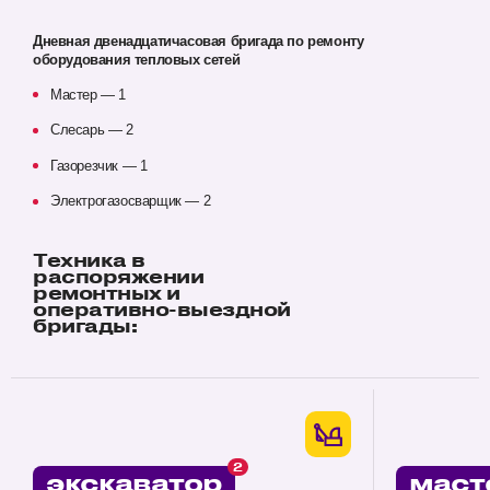
Дневная двенадцатичасовая бригада по ремонту
оборудования тепловых сетей
Мастер — 1
Слесарь — 2
Газорезчик — 1
Электрогазосварщик — 2
Техника в
распоряжении
ремонтных и
оперативно-выездной
бригады:
2
экскаватор
маст