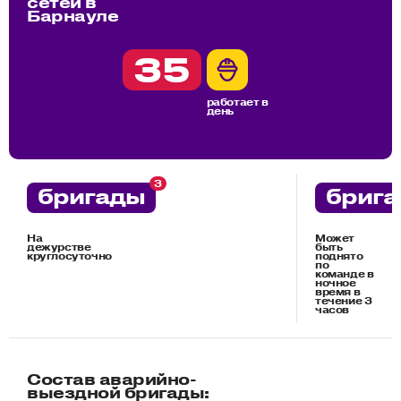
сетей в
Барнауле
35
работает в
день
3
бригады
бриг
На
Может
дежурстве
быть
круглосуточно
поднято
по
команде в
ночное
время в
течение 3
часов
Состав аварийно-
выездной бригады: